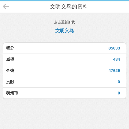
文明义鸟的资料
点击重新加载
文明义鸟
积分
85033
威望
484
金钱
47629
贡献
0
稠州币
0