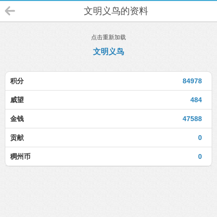
文明义鸟的资料
点击重新加载
文明义鸟
积分
84978
威望
484
金钱
47588
贡献
0
稠州币
0