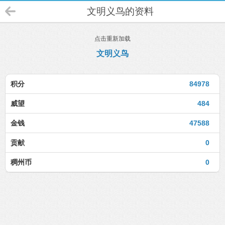
文明义鸟的资料
点击重新加载
文明义鸟
积分
84978
威望
484
金钱
47588
贡献
0
稠州币
0