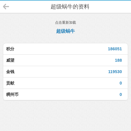
超级蜗牛的资料
点击重新加载
超级蜗牛
积分
186051
威望
188
金钱
119530
贡献
0
稠州币
0