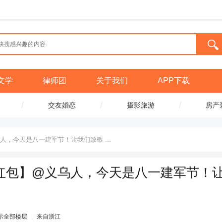
文学
律师团
关于我们
APP下载
/
/
/
交友婚恋
摄影旅游
房产
，今天是八一建军节！让我们致敬 ...
红包】@义乌人，今天是八一建军节！
示全部楼层
|
来自浙江