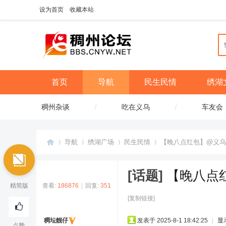
设为首页
收藏本站
首页
导航
民生民情
绣湖
/
/
稠州杂谈
吃在义乌
车友会
导航
绣湖广场
民生民情
【晚八点红包】@义乌人
[话题]
【晚八点
义
»
›
›
›
精简版
查看:
186876
|
回复:
351
[复制链接]
稠坛靓仔
发表于 2025-8-1 18:42:25
|
显
点赞