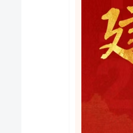
义
乌
稠