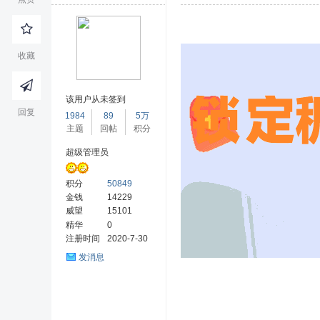
收藏
乌
该用户从未签到
回复
1984
89
5万
主题
回帖
积分
超级管理员
积分
50849
金钱
14229
威望
15101
精华
0
热
注册时间
2020-7-30
发消息