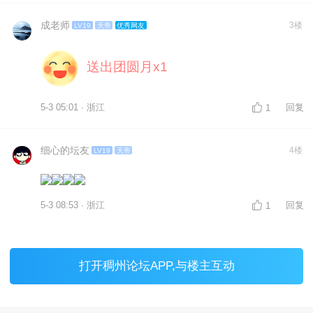
成老师
3楼
LV19
天帝
优秀网友
送出团圆月x1
5-3 05:01 · 浙江
回复
1
细心的坛友
4楼
LV19
天帝
5-3 08:53 · 浙江
回复
1
打开
稠州论坛APP
,与楼主互动