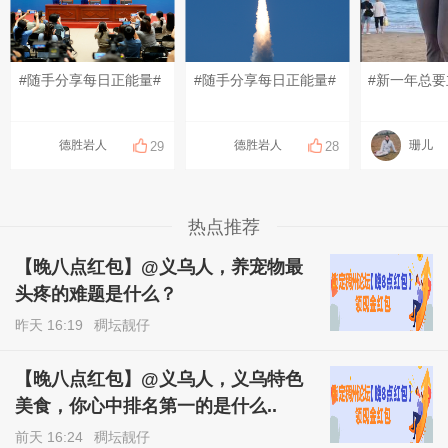
#随手分享每日正能量#
#随手分享每日正能量#
德胜岩人
德胜岩人
珊儿
29
28
热点推荐
【晚八点红包】@义乌人，养宠物最
头疼的难题是什么？
昨天 16:19
稠坛靓仔
【晚八点红包】@义乌人，义乌特色
美食，你心中排名第一的是什么..
前天 16:24
稠坛靓仔