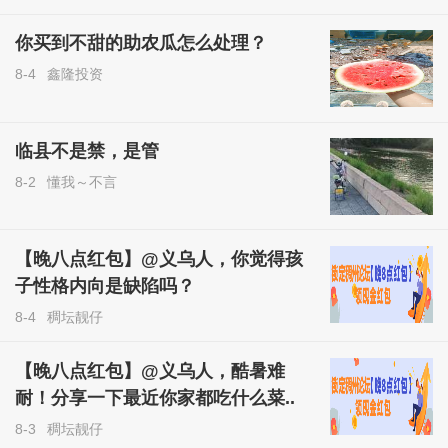
你买到不甜的助农瓜怎么处理？
8-4
鑫隆投资
临县不是禁，是管
8-2
懂我～不言
【晚八点红包】@义乌人，你觉得孩
子性格内向是缺陷吗？
8-4
稠坛靓仔
【晚八点红包】@义乌人，酷暑难
耐！分享一下最近你家都吃什么菜..
8-3
稠坛靓仔