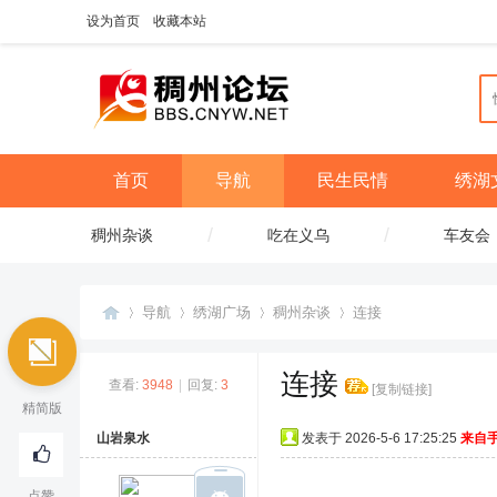
设为首页
收藏本站
首页
导航
民生民情
绣湖
/
/
稠州杂谈
吃在义乌
车友会
导航
绣湖广场
稠州杂谈
连接
连接
查看:
3948
|
回复:
3
[复制链接]
义
»
›
›
›
精简版
山岩泉水
发表于 2026-5-6 17:25:25
来自
点赞