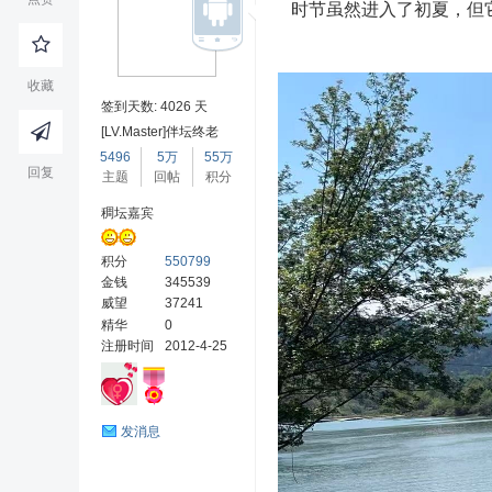
时节虽然进入了初夏，但
收藏
签到天数: 4026 天
乌
[LV.Master]伴坛终老
5496
5万
55万
回复
主题
回帖
积分
稠坛嘉宾
积分
550799
金钱
345539
威望
37241
精华
0
注册时间
2012-4-25
热
发消息