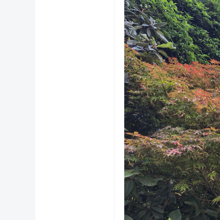
义
乌
稠